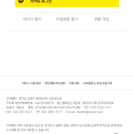
카카오
로그인
아이디 찾기
비밀번호 찾기
회원 가입
서비스 이용안내
개인정보처리방침
이용약관
이메일주소 무단수집거부
고객센터 : 경기도 군포시 광정로 80, 6층 603호
가치톡 사업자등록번호 : 461-85-00876
통신판매업신고번호 : 제2026-경기군포-0084호
대표자 : 박준근
계좌 : 우리은행 1005-903-467108 (가치톡)
TEL : 070-7425-3777
FAX : 031-423-7017
HP : 010-3647-3777
E-mail : ihomet@naver.com
가치톡의 사전 서면 동의 없이 본 사이트의 일체의 정보, 콘텐츠 및 UI등을 상업적 목적으로 전재,전송,
스크래핑 등 무단 사용할 수 없습니다