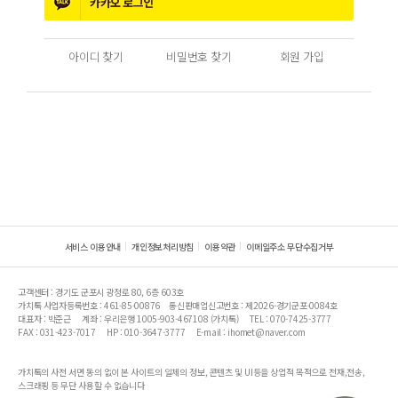
카카오
로그인
아이디 찾기
비밀번호 찾기
회원 가입
서비스 이용안내
개인정보처리방침
이용약관
이메일주소 무단수집거부
고객센터 : 경기도 군포시 광정로 80, 6층 603호
가치톡 사업자등록번호 : 461-85-00876
통신판매업신고번호 : 제2026-경기군포-0084호
대표자 : 박준근
계좌 : 우리은행 1005-903-467108 (가치톡)
TEL : 070-7425-3777
FAX : 031-423-7017
HP : 010-3647-3777
E-mail : ihomet@naver.com
가치톡의 사전 서면 동의 없이 본 사이트의 일체의 정보, 콘텐츠 및 UI등을 상업적 목적으로 전재,전송,
스크래핑 등 무단 사용할 수 없습니다