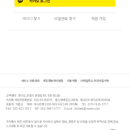
카카오
로그인
아이디 찾기
비밀번호 찾기
회원 가입
서비스 이용안내
개인정보처리방침
이용약관
이메일주소 무단수집거부
고객센터 : 경기도 군포시 광정로 80, 6층 603호
가치톡 사업자등록번호 : 461-85-00876
통신판매업신고번호 : 제2026-경기군포-0084호
대표자 : 박준근
계좌 : 우리은행 1005-903-467108 (가치톡)
TEL : 070-7425-3777
FAX : 031-423-7017
HP : 010-3647-3777
E-mail : ihomet@naver.com
가치톡의 사전 서면 동의 없이 본 사이트의 일체의 정보, 콘텐츠 및 UI등을 상업적 목적으로 전재,전송,
스크래핑 등 무단 사용할 수 없습니다