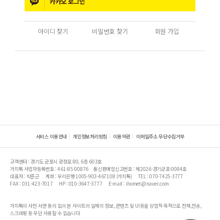
카카오
로그인
아이디 찾기
비밀번호 찾기
회원 가입
서비스 이용안내
개인정보처리방침
이용약관
이메일주소 무단수집거부
고객센터 : 경기도 군포시 광정로 80, 6층 603호
가치톡 사업자등록번호 : 461-85-00876
통신판매업신고번호 : 제2026-경기군포-0084호
대표자 : 박준근
계좌 : 우리은행 1005-903-467108 (가치톡)
TEL : 070-7425-3777
FAX : 031-423-7017
HP : 010-3647-3777
E-mail : ihomet@naver.com
가치톡의 사전 서면 동의 없이 본 사이트의 일체의 정보, 콘텐츠 및 UI등을 상업적 목적으로 전재,전송,
스크래핑 등 무단 사용할 수 없습니다