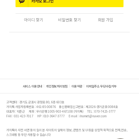
카카오
로그인
아이디 찾기
비밀번호 찾기
회원 가입
서비스 이용안내
개인정보처리방침
이용약관
이메일주소 무단수집거부
고객센터 : 경기도 군포시 광정로 80, 6층 603호
가치톡 사업자등록번호 : 461-85-00876
통신판매업신고번호 : 제2026-경기군포-0084호
대표자 : 박준근
계좌 : 우리은행 1005-903-467108 (가치톡)
TEL : 070-7425-3777
FAX : 031-423-7017
HP : 010-3647-3777
E-mail : ihomet@naver.com
가치톡의 사전 서면 동의 없이 본 사이트의 일체의 정보, 콘텐츠 및 UI등을 상업적 목적으로 전재,전송,
스크래핑 등 무단 사용할 수 없습니다