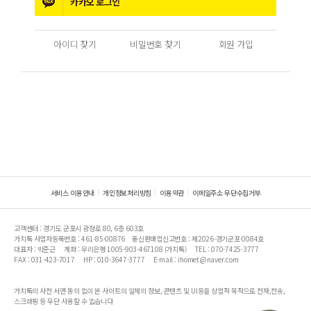
카카오
로그인
아이디 찾기
비밀번호 찾기
회원 가입
서비스 이용안내
개인정보처리방침
이용약관
이메일주소 무단수집거부
고객센터 : 경기도 군포시 광정로 80, 6층 603호
가치톡 사업자등록번호 : 461-85-00876
통신판매업신고번호 : 제2026-경기군포-0084호
대표자 : 박준근
계좌 : 우리은행 1005-903-467108 (가치톡)
TEL : 070-7425-3777
FAX : 031-423-7017
HP : 010-3647-3777
E-mail : ihomet@naver.com
가치톡의 사전 서면 동의 없이 본 사이트의 일체의 정보, 콘텐츠 및 UI등을 상업적 목적으로 전재,전송,
스크래핑 등 무단 사용할 수 없습니다