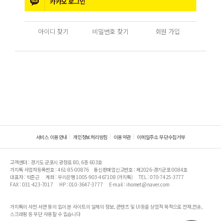
카카오
로그인
아이디 찾기
비밀번호 찾기
회원 가입
서비스 이용안내
개인정보처리방침
이용약관
이메일주소 무단수집거부
고객센터 : 경기도 군포시 광정로 80, 6층 603호
가치톡 사업자등록번호 : 461-85-00876
통신판매업신고번호 : 제2026-경기군포-0084호
대표자 : 박준근
계좌 : 우리은행 1005-903-467108 (가치톡)
TEL : 070-7425-3777
FAX : 031-423-7017
HP : 010-3647-3777
E-mail : ihomet@naver.com
가치톡의 사전 서면 동의 없이 본 사이트의 일체의 정보, 콘텐츠 및 UI등을 상업적 목적으로 전재,전송,
스크래핑 등 무단 사용할 수 없습니다