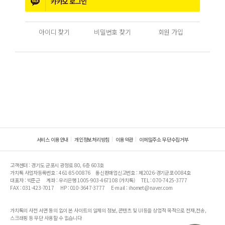
카카오
로그인
아이디 찾기
비밀번호 찾기
회원 가입
서비스 이용안내
개인정보처리방침
이용약관
이메일주소 무단수집거부
고객센터 : 경기도 군포시 광정로 80, 6층 603호
가치톡 사업자등록번호 : 461-85-00876
통신판매업신고번호 : 제2026-경기군포-0084호
대표자 : 박준근
계좌 : 우리은행 1005-903-467108 (가치톡)
TEL : 070-7425-3777
FAX : 031-423-7017
HP : 010-3647-3777
E-mail : ihomet@naver.com
가치톡의 사전 서면 동의 없이 본 사이트의 일체의 정보, 콘텐츠 및 UI등을 상업적 목적으로 전재,전송,
스크래핑 등 무단 사용할 수 없습니다