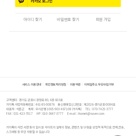
카카오
로그인
아이디 찾기
비밀번호 찾기
회원 가입
서비스 이용안내
개인정보처리방침
이용약관
이메일주소 무단수집거부
고객센터 : 경기도 군포시 광정로 80, 6층 603호
가치톡 사업자등록번호 : 461-85-00876
통신판매업신고번호 : 제2026-경기군포-0084호
대표자 : 박준근
계좌 : 우리은행 1005-903-467108 (가치톡)
TEL : 070-7425-3777
FAX : 031-423-7017
HP : 010-3647-3777
E-mail : ihomet@naver.com
가치톡의 사전 서면 동의 없이 본 사이트의 일체의 정보, 콘텐츠 및 UI등을 상업적 목적으로 전재,전송,
스크래핑 등 무단 사용할 수 없습니다