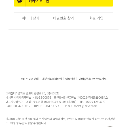
카카오
로그인
아이디 찾기
비밀번호 찾기
회원 가입
서비스 이용안내
개인정보처리방침
이용약관
이메일주소 무단수집거부
고객센터 : 경기도 군포시 광정로 80, 6층 603호
가치톡 사업자등록번호 : 461-85-00876
통신판매업신고번호 : 제2026-경기군포-0084호
대표자 : 박준근
계좌 : 우리은행 1005-903-467108 (가치톡)
TEL : 070-7425-3777
FAX : 031-423-7017
HP : 010-3647-3777
E-mail : ihomet@naver.com
가치톡의 사전 서면 동의 없이 본 사이트의 일체의 정보, 콘텐츠 및 UI등을 상업적 목적으로 전재,전송,
스크래핑 등 무단 사용할 수 없습니다