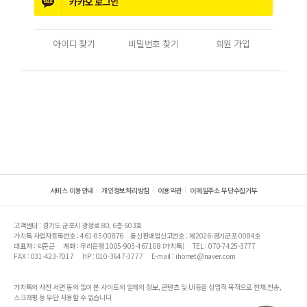
카카오
로그인
아이디 찾기
비밀번호 찾기
회원 가입
서비스 이용안내
개인정보처리방침
이용약관
이메일주소 무단수집거부
고객센터 : 경기도 군포시 광정로 80, 6층 603호
가치톡 사업자등록번호 : 461-85-00876
통신판매업신고번호 : 제2026-경기군포-0084호
대표자 : 박준근
계좌 : 우리은행 1005-903-467108 (가치톡)
TEL : 070-7425-3777
FAX : 031-423-7017
HP : 010-3647-3777
E-mail : ihomet@naver.com
가치톡의 사전 서면 동의 없이 본 사이트의 일체의 정보, 콘텐츠 및 UI등을 상업적 목적으로 전재,전송,
스크래핑 등 무단 사용할 수 없습니다