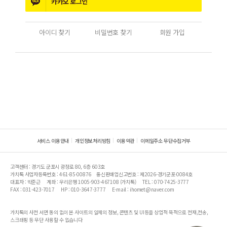
카카오
로그인
아이디 찾기
비밀번호 찾기
회원 가입
서비스 이용안내
개인정보처리방침
이용약관
이메일주소 무단수집거부
고객센터 : 경기도 군포시 광정로 80, 6층 603호
가치톡 사업자등록번호 : 461-85-00876
통신판매업신고번호 : 제2026-경기군포-0084호
대표자 : 박준근
계좌 : 우리은행 1005-903-467108 (가치톡)
TEL : 070-7425-3777
FAX : 031-423-7017
HP : 010-3647-3777
E-mail : ihomet@naver.com
가치톡의 사전 서면 동의 없이 본 사이트의 일체의 정보, 콘텐츠 및 UI등을 상업적 목적으로 전재,전송,
스크래핑 등 무단 사용할 수 없습니다