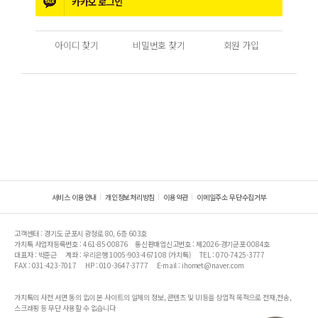
카카오
로그인
아이디 찾기
비밀번호 찾기
회원 가입
서비스 이용안내
개인정보처리방침
이용약관
이메일주소 무단수집거부
고객센터 : 경기도 군포시 광정로 80, 6층 603호
가치톡 사업자등록번호 : 461-85-00876
통신판매업신고번호 : 제2026-경기군포-0084호
대표자 : 박준근
계좌 : 우리은행 1005-903-467108 (가치톡)
TEL : 070-7425-3777
FAX : 031-423-7017
HP : 010-3647-3777
E-mail : ihomet@naver.com
가치톡의 사전 서면 동의 없이 본 사이트의 일체의 정보, 콘텐츠 및 UI등을 상업적 목적으로 전재,전송,
스크래핑 등 무단 사용할 수 없습니다