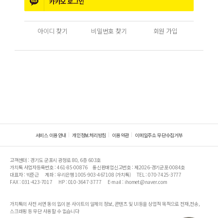
카카오
로그인
아이디 찾기
비밀번호 찾기
회원 가입
서비스 이용안내
개인정보처리방침
이용약관
이메일주소 무단수집거부
고객센터 : 경기도 군포시 광정로 80, 6층 603호
가치톡 사업자등록번호 : 461-85-00876
통신판매업신고번호 : 제2026-경기군포-0084호
대표자 : 박준근
계좌 : 우리은행 1005-903-467108 (가치톡)
TEL : 070-7425-3777
FAX : 031-423-7017
HP : 010-3647-3777
E-mail : ihomet@naver.com
가치톡의 사전 서면 동의 없이 본 사이트의 일체의 정보, 콘텐츠 및 UI등을 상업적 목적으로 전재,전송,
스크래핑 등 무단 사용할 수 없습니다