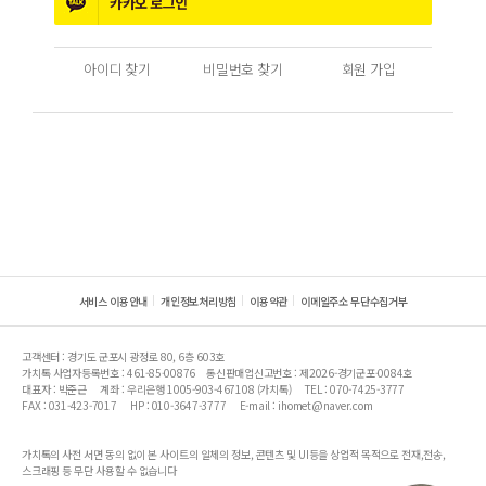
카카오
로그인
아이디 찾기
비밀번호 찾기
회원 가입
서비스 이용안내
개인정보처리방침
이용약관
이메일주소 무단수집거부
고객센터 : 경기도 군포시 광정로 80, 6층 603호
가치톡 사업자등록번호 : 461-85-00876
통신판매업신고번호 : 제2026-경기군포-0084호
대표자 : 박준근
계좌 : 우리은행 1005-903-467108 (가치톡)
TEL : 070-7425-3777
FAX : 031-423-7017
HP : 010-3647-3777
E-mail : ihomet@naver.com
가치톡의 사전 서면 동의 없이 본 사이트의 일체의 정보, 콘텐츠 및 UI등을 상업적 목적으로 전재,전송,
스크래핑 등 무단 사용할 수 없습니다