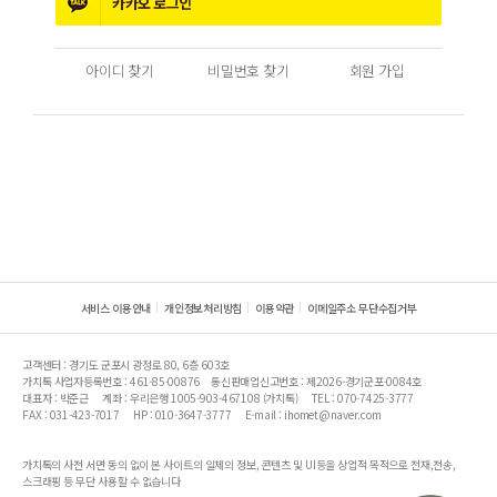
카카오
로그인
아이디 찾기
비밀번호 찾기
회원 가입
서비스 이용안내
개인정보처리방침
이용약관
이메일주소 무단수집거부
고객센터 : 경기도 군포시 광정로 80, 6층 603호
가치톡 사업자등록번호 : 461-85-00876
통신판매업신고번호 : 제2026-경기군포-0084호
대표자 : 박준근
계좌 : 우리은행 1005-903-467108 (가치톡)
TEL : 070-7425-3777
FAX : 031-423-7017
HP : 010-3647-3777
E-mail : ihomet@naver.com
가치톡의 사전 서면 동의 없이 본 사이트의 일체의 정보, 콘텐츠 및 UI등을 상업적 목적으로 전재,전송,
스크래핑 등 무단 사용할 수 없습니다