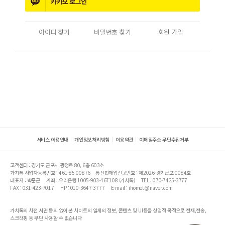
카카오
로그인
아이디 찾기
비밀번호 찾기
회원 가입
서비스 이용안내
개인정보처리방침
이용약관
이메일주소 무단수집거부
고객센터 : 경기도 군포시 광정로 80, 6층 603호
가치톡 사업자등록번호 : 461-85-00876
통신판매업신고번호 : 제2026-경기군포-0084호
대표자 : 박준근
계좌 : 우리은행 1005-903-467108 (가치톡)
TEL : 070-7425-3777
FAX : 031-423-7017
HP : 010-3647-3777
E-mail : ihomet@naver.com
가치톡의 사전 서면 동의 없이 본 사이트의 일체의 정보, 콘텐츠 및 UI등을 상업적 목적으로 전재,전송,
스크래핑 등 무단 사용할 수 없습니다