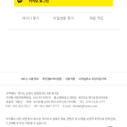
카카오
로그인
아이디 찾기
비밀번호 찾기
회원 가입
서비스 이용안내
개인정보처리방침
이용약관
이메일주소 무단수집거부
고객센터 : 경기도 군포시 광정로 80, 6층 603호
가치톡 사업자등록번호 : 461-85-00876
통신판매업신고번호 : 제2026-경기군포-0084호
대표자 : 박준근
계좌 : 우리은행 1005-903-467108 (가치톡)
TEL : 070-7425-3777
FAX : 031-423-7017
HP : 010-3647-3777
E-mail : ihomet@naver.com
가치톡의 사전 서면 동의 없이 본 사이트의 일체의 정보, 콘텐츠 및 UI등을 상업적 목적으로 전재,전송,
스크래핑 등 무단 사용할 수 없습니다