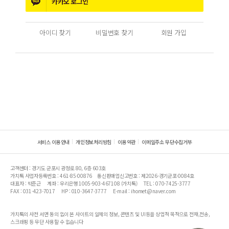
카카오
로그인
아이디 찾기
비밀번호 찾기
회원 가입
서비스 이용안내
개인정보처리방침
이용약관
이메일주소 무단수집거부
고객센터 : 경기도 군포시 광정로 80, 6층 603호
가치톡 사업자등록번호 : 461-85-00876
통신판매업신고번호 : 제2026-경기군포-0084호
대표자 : 박준근
계좌 : 우리은행 1005-903-467108 (가치톡)
TEL : 070-7425-3777
FAX : 031-423-7017
HP : 010-3647-3777
E-mail : ihomet@naver.com
가치톡의 사전 서면 동의 없이 본 사이트의 일체의 정보, 콘텐츠 및 UI등을 상업적 목적으로 전재,전송,
스크래핑 등 무단 사용할 수 없습니다