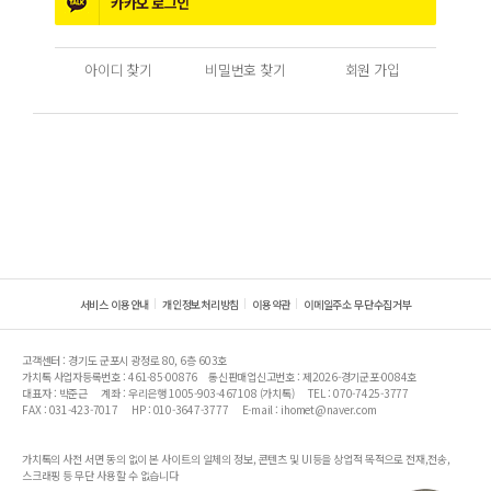
카카오
로그인
아이디 찾기
비밀번호 찾기
회원 가입
서비스 이용안내
개인정보처리방침
이용약관
이메일주소 무단수집거부
고객센터 : 경기도 군포시 광정로 80, 6층 603호
가치톡 사업자등록번호 : 461-85-00876
통신판매업신고번호 : 제2026-경기군포-0084호
대표자 : 박준근
계좌 : 우리은행 1005-903-467108 (가치톡)
TEL : 070-7425-3777
FAX : 031-423-7017
HP : 010-3647-3777
E-mail : ihomet@naver.com
가치톡의 사전 서면 동의 없이 본 사이트의 일체의 정보, 콘텐츠 및 UI등을 상업적 목적으로 전재,전송,
스크래핑 등 무단 사용할 수 없습니다