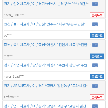
경기 / 언어치료사 / 여 / 경기^성남시 분당구^^ ^^^ / 9년 / 10만원
+ 2
naver_97d1****
등록유보
인천 / 놀이치료사 / 여 / 인천^연수구^서구^부평구 인천^남동구^중구^남구 / 6년 / 7만원
+ 1
pa****
등록완료
충남 / 음악치료사 / 여 / 충남^아산시^천안시 서북구^천안시 동남구 경기^평택시^^ / 5년 / 8만원
+ 2
met****
등록완료
경기 / 작업치료사 / 남 / 경기^화성시^수원시 장안구^수원시 영통구 경기^시흥시^수원시 팔달구^수원시 권선구 / 7년 / 6만5천원
+ 1
naver_8dad****
등록완료
경기 / ABA치료사 / 여 / 경기^고양시 일산동구^고양시 일산서구^파주시 경기^김포시^^ / 7년 / 8만원
+ 2
zmfltmx****
등록유보
경기 / 언어치료사 / 여 / 경기^고양시 덕양구^고양시 일산동구^고양시 일산서구 경기^파주시^^ / 5년 / 7만원
+ 1