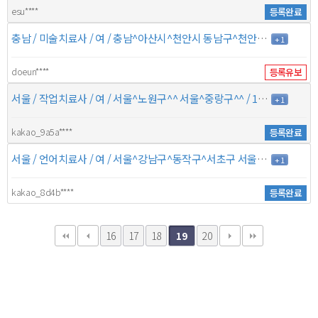
esu****
등록완료
충남 / 미술치료사 / 여 / 충남^아산시^천안시 동남구^천안시 서북구 경기^안산시 상록구^^ / 12년 / 8만원
+ 1
doeun****
등록유보
서울 / 작업치료사 / 여 / 서울^노원구^^ 서울^중랑구^^ / 13년 / 10만원
+ 1
kakao_9a5a****
등록완료
서울 / 언어치료사 / 여 / 서울^강남구^동작구^서초구 서울^관악구^송파구^영등포구 / 4년 / 6만5천원
+ 1
kakao_8d4b****
등록완료
16
17
18
20
19