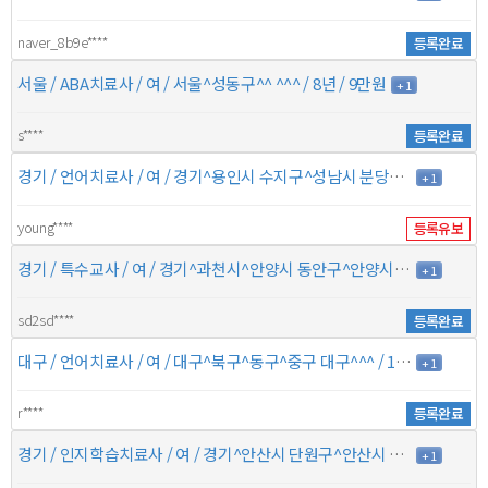
naver_8b9e****
등록완료
서울 / ABA치료사 / 여 / 서울^성동구^^ ^^^ / 8년 / 9만원
+ 1
s****
등록완료
경기 / 언어치료사 / 여 / 경기^용인시 수지구^성남시 분당구^용인시 기흥구 ^^^ / / 6만원
+ 1
young****
등록유보
경기 / 특수교사 / 여 / 경기^과천시^안양시 동안구^안양시 만안구 경기^의왕시^시흥시^군포시 / 10년 / 7만원
+ 1
sd2sd****
등록완료
대구 / 언어치료사 / 여 / 대구^북구^동구^중구 대구^^^ / 14년 / 6만5천원
+ 1
r****
등록완료
경기 / 인지학습치료사 / 여 / 경기^안산시 단원구^안산시 상록구^수원시 영통구 경기^화성시^수원시 권선구^수원시 팔달구 / 11년 / 7만원
+ 1