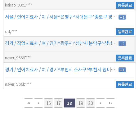
kakao_93c1****
등록완료
서울 / 언어치료사 / 여 / 서울^은평구^서대문구^종로구 경기^고양시 덕양구^^ / 4년 / 5만5천원
+ 1
ddy****
등록완료
경기 / 작업치료사 / 여 / 경기^광주시^성남시 분당구^성남시 수정구 서울^강남구^서초구^ / 4년 / 6만5천원
+ 2
naver_9566****
등록완료
경기 / 언어치료사 / 여 / 경기^부천시 소사구^부천시 원미구^광명시 인천^부평구^계양구^연수구 / 1년 / 5만원
+ 1
naver_9b6b****
등록완료
16
17
19
20
18