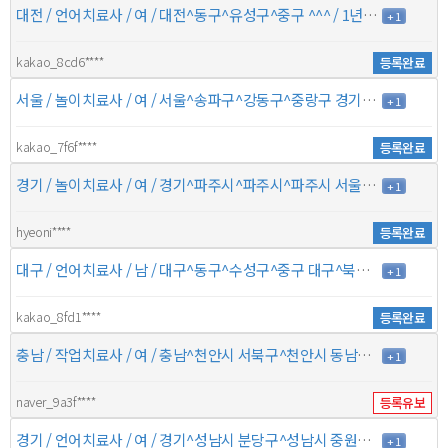
대전 / 언어치료사 / 여 / 대전^동구^유성구^중구 ^^^ / 1년 / 6만원
+ 1
kakao_8cd6****
등록완료
서울 / 놀이치료사 / 여 / 서울^송파구^강동구^중랑구 경기^남양주시^구리시^ / 13년 / 7만5천원
+ 1
kakao_7f6f****
등록완료
경기 / 놀이치료사 / 여 / 경기^파주시^파주시^파주시 서울^양천구^양천구^양천구 / 5년 / 8만원
+ 1
hyeoni****
등록완료
대구 / 언어치료사 / 남 / 대구^동구^수성구^중구 대구^북구^남구^ / 4년 / 7만원
+ 1
kakao_8fd1****
등록완료
충남 / 작업치료사 / 여 / 충남^천안시 서북구^천안시 동남구^아산시 ^^^ / 8년 / 7만원
+ 1
naver_9a3f****
등록유보
경기 / 언어치료사 / 여 / 경기^성남시 분당구^성남시 중원구^성남시 수정구 경기^용인시 기흥구^용인시 수지구^ / 7년 / 8만5천원
+ 1