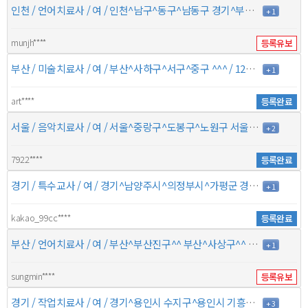
인천 / 언어치료사 / 여 / 인천^남구^동구^남동구 경기^부천시 원미구^^ / 1년 / 8만원
+ 1
munjh****
등록유보
부산 / 미술치료사 / 여 / 부산^사하구^서구^중구 ^^^ / 12년 / 6만원
+ 1
art****
등록완료
서울 / 음악치료사 / 여 / 서울^중랑구^도봉구^노원구 서울^성북구^광진구^송파구 / 1년 / 7만원
+ 2
7922****
등록완료
경기 / 특수교사 / 여 / 경기^남양주시^의정부시^가평군 경기^구리시^양평군^포천시 / 16년 이상 / 5만원
+ 1
kakao_99cc****
등록완료
부산 / 언어치료사 / 여 / 부산^부산진구^^ 부산^사상구^^ / 7년 / 6만원
+ 1
sungmin****
등록유보
경기 / 작업치료사 / 여 / 경기^용인시 수지구^용인시 기흥구^성남시 분당구 경기^수원시 영통구^용인시 처인구^안산시 단원구 / 1년 / 10만원
+ 3