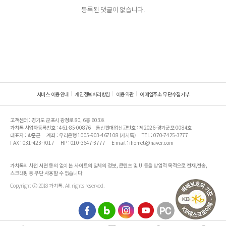
등록된 댓글이 없습니다.
서비스 이용안내
개인정보처리방침
이용약관
이메일주소 무단수집거부
고객센터 : 경기도 군포시 광정로 80, 6층 603호
가치톡 사업자등록번호 : 461-85-00876
통신판매업신고번호 : 제2026-경기군포-0084호
대표자 : 박준근
계좌 : 우리은행 1005-903-467108 (가치톡)
TEL : 070-7425-3777
FAX : 031-423-7017
HP : 010-3647-3777
E-mail : ihomet@naver.com
가치톡의 사전 서면 동의 없이 본 사이트의 일체의 정보, 콘텐츠 및 UI등을 상업적 목적으로 전재,전송,
스크래핑 등 무단 사용할 수 없습니다
Copyright ⓒ 2018 가치톡. All rights reserved.