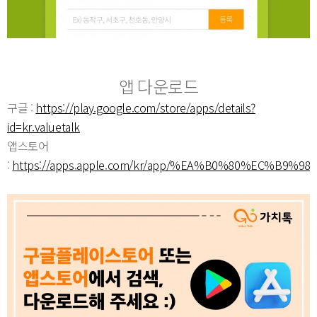
앱 다운로드
구글 :
https://play.google.com/store/apps/details?
id=kr.valuetalk
앱스토어
:
https://apps.apple.com/kr/app/%EA%B0%80%EC%B9%98