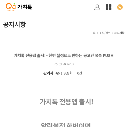
공지사항
홈
소식/정보
공지사항
가치톡 전용앱 출시! - 한번 설정으로 원하는 공고만 쏙쏙 PUSH
25-03-24 18:33
관리자
1,928회
0건
본문
가치톡 전용앱 출시!
알림설정 한번이면