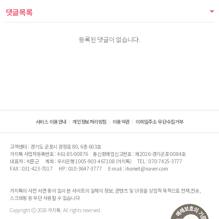
댓글목록
등록된 댓글이 없습니다.
서비스 이용안내
개인정보처리방침
이용약관
이메일주소 무단수집거부
고객센터 : 경기도 군포시 광정로 80, 6층 603호
가치톡 사업자등록번호 : 461-85-00876
통신판매업신고번호 : 제2026-경기군포-0084호
대표자 : 박준근
계좌 : 우리은행 1005-903-467108 (가치톡)
TEL : 070-7425-3777
FAX : 031-423-7017
HP : 010-3647-3777
E-mail : ihomet@naver.com
가치톡의 사전 서면 동의 없이 본 사이트의 일체의 정보, 콘텐츠 및 UI등을 상업적 목적으로 전재,전송,
스크래핑 등 무단 사용할 수 없습니다
Copyright ⓒ 2018 가치톡. All rights reserved.