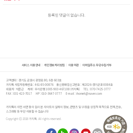
등록된 댓글이 없습니다.
서비스 이용안내
개인정보처리방침
이용약관
이메일주소 무단수집거부
고객센터 : 경기도 군포시 광정로 80, 6층 603호
가치톡 사업자등록번호 : 461-85-00876
통신판매업신고번호 : 제2026-경기군포-0084호
대표자 : 박준근
계좌 : 우리은행 1005-903-467108 (가치톡)
TEL : 070-7425-3777
FAX : 031-423-7017
HP : 010-3647-3777
E-mail : ihomet@naver.com
가치톡의 사전 서면 동의 없이 본 사이트의 일체의 정보, 콘텐츠 및 UI등을 상업적 목적으로 전재,전송,
스크래핑 등 무단 사용할 수 없습니다
Copyright ⓒ 2018 가치톡. All rights reserved.