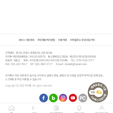
서비스 이용안내
개인정보처리방침
이용약관
이메일주소 무단수집거부
고객센터 : 경기도 군포시 광정로 80, 6층 603호
가치톡 사업자등록번호 : 461-85-00876
통신판매업신고번호 : 제2026-경기군포-0084호
대표자 : 박준근
계좌 : 우리은행 1005-903-467108 (가치톡)
TEL : 070-7425-3777
FAX : 031-423-7017
HP : 010-3647-3777
E-mail : ihomet@naver.com
가치톡의 사전 서면 동의 없이 본 사이트의 일체의 정보, 콘텐츠 및 UI등을 상업적 목적으로 전재,전송,
스크래핑 등 무단 사용할 수 없습니다
Copyright ⓒ 2018 가치톡. All rights reserved.