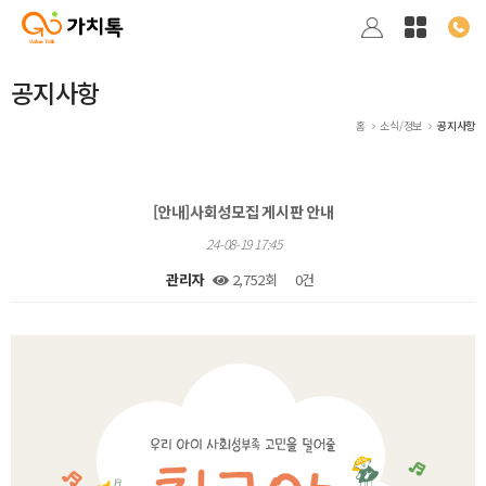
공지사항
홈
소식/정보
공지사항
[안내]사회성모집 게시판 안내
24-08-19 17:45
관리자
2,752회
0건
본문