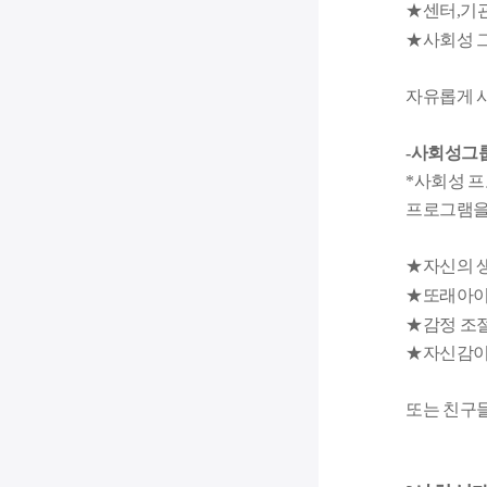
★센터,기
★​사회성 
자유롭게 
-사회성그
*사회성 
프로그램을
★자신의 
★또래아이
★​감정 조
★​자신감
또는 친구들