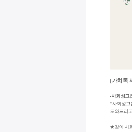
[가치톡 
-사회성그
*사회성그
도와드리고
★같이 사