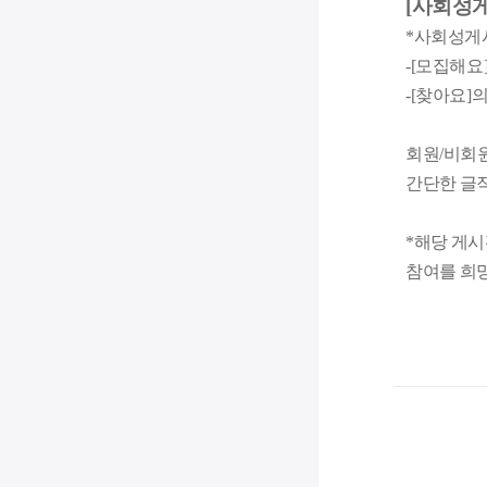
[사회성
*사회성게시
-[모집해요
-[찾아요]
회원/비회
간단한 글
*해당 게
참여를 희