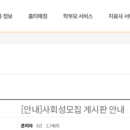
식·정보
홈티매칭
학부모 서비스
치료사 서
[안내]사회성모집 게시판 안내
관리자
0건
2,748회