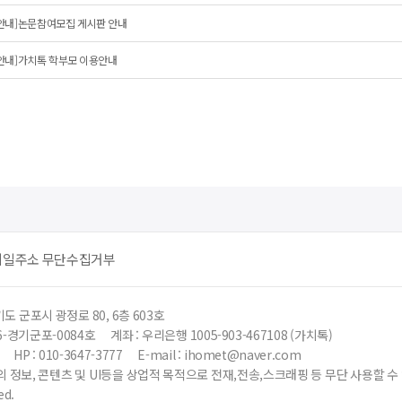
안내]논문참여모집 게시판 안내
안내]가치톡 학부모 이용안내
메일주소 무단수집거부
도 군포시 광정로 80, 6층 603호
6-경기군포-0084호
계좌 : 우리은행 1005-903-467108 (가치톡)
HP : 010-3647-3777
E-mail : ihomet@naver.com
 정보, 콘텐츠 및 UI등을 상업적 목적으로 전재,전송,스크래핑 등 무단 사용할 
ed.