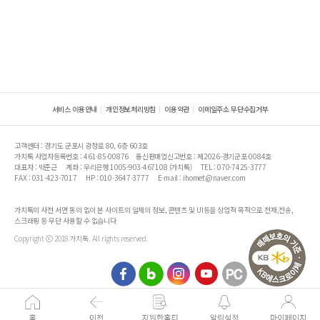
서비스 이용안내
개인정보처리방침
이용약관
이메일주소 무단수집거부
고객센터 : 경기도 군포시 광정로 80, 6층 603호
가치톡 사업자등록번호 : 461-85-00876
통신판매업신고번호 : 제2026-경기군포-0084호
대표자 : 박준근
계좌 : 우리은행 1005-903-467108 (가치톡)
TEL : 070-7425-3777
FAX : 031-423-7017
HP : 010-3647-3777
E-mail : ihomet@naver.com
가치톡의 사전 서면 동의 없이 본 사이트의 일체의 정보, 콘텐츠 및 UI등을 상업적 목적으로 전재,전송,
스크래핑 등 무단 사용할 수 없습니다
Copyright ⓒ 2018 가치톡. All rights reserved.