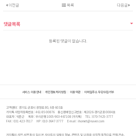
이전글
목록
다음글
댓글목록
등록된 댓글이 없습니다.
서비스 이용안내
개인정보처리방침
이용약관
이메일주소 무단수집거부
고객센터 : 경기도 군포시 광정로 80, 6층 603호
가치톡 사업자등록번호 : 461-85-00876
통신판매업신고번호 : 제2026-경기군포-0084호
대표자 : 박준근
계좌 : 우리은행 1005-903-467108 (가치톡)
TEL : 070-7425-3777
FAX : 031-423-7017
HP : 010-3647-3777
E-mail : ihomet@naver.com
가치톡의 사전 서면 동의 없이 본 사이트의 일체의 정보, 콘텐츠 및 UI등을 상업적 목적으로 전재,전송,