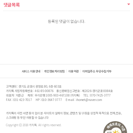
댓글목록
등록된 댓글이 없습니다.
서비스 이용안내
개인정보처리방침
이용약관
이메일주소 무단수집거부
고객센터 : 경기도 군포시 광정로 80, 6층 603호
가치톡 사업자등록번호 : 461-85-00876
통신판매업신고번호 : 제2026-경기군포-0084호
대표자 : 박준근
계좌 : 우리은행 1005-903-467108 (가치톡)
TEL : 070-7425-3777
FAX : 031-423-7017
HP : 010-3647-3777
E-mail : ihomet@naver.com
가치톡의 사전 서면 동의 없이 본 사이트의 일체의 정보, 콘텐츠 및 UI등을 상업적 목적으로 전재,전송,
스크래핑 등 무단 사용할 수 없습니다
Copyright ⓒ 2018 가치톡. All rights reserved.