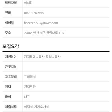
담당자명
이희정
전화
010-7226-3649
이메일
haecare222@naver.com
주소
22865 인천 서구 원당대로 1039
모집요강
지원분야
감각통합치료사, 작업치료사
근무지역
고용형태
프리랜서
경력
경력무관
급여
내규
제출서류
이력서, 자기소개서