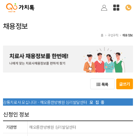
채용정보
홈
구인구직
채용정보
글쓰기
목록
감통치료사 모십니다! - 해오름한방병원 심리발달센터
모집중
신청인 정보
기관명
해오름한방병원 심리발달센터