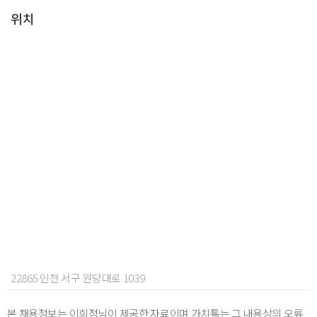
위치
22865 인천 서구 원당대로 1039
본 채용정보는 이희정님이 제공한 자료이며 가치톡는 그 내용상의 오류