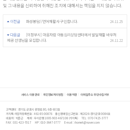
및 그 내용을 신뢰하여 취해진 조치에 대해서는 책임을 지지 않습니다.
이전글
화성봉담//언어재활사 구인합니다.
24.11.25
다음글
[의정부시] 마음자람 아동심리상담센터에서 발달재활 바우처
제공 선생님을 모집합니다.
24.11.22
서비스 이용안내
개인정보처리방침
이용약관
이메일주소 무단수집거부
고객센터 : 경기도 군포시 광정로 80, 6층 603호
가치톡 사업자등록번호 : 461-85-00876
통신판매업신고번호 : 제2026-경기군포-0084호
대표자 : 박준근
계좌 : 우리은행 1005-903-467108 (가치톡)
TEL : 070-7425-3777
FAX : 031-423-7017
HP : 010-3647-3777
E-mail : ihomet@naver.com