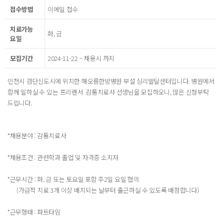
접수방법
이메일 접수
치료가능
화, 금
요일
모집기간
2024-11-22 ~ 채용시 까지
인천시 검단신도시에 위치한 해오름한방병원 부설 심리발달센터입니다. 병원에서
함께 일하실 수 있는 프리랜서 감통치료사 선생님을 모집하오니, 많은 신청부탁
드립니다.
*채용분야 : 감통치료사
*채용조건 : 관련학과 졸업 및 자격증 소지자
*근무시간 : 화, 금 또는 토요일 포함 주2일 요일 협의
(가급적 치료 3개 이상 배치되는 날부터 출근하실 수 있도록 배정합니다)
*근무형태 : 파트타임