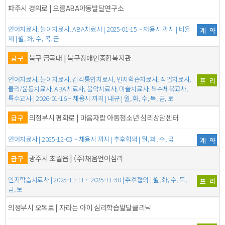
파주시 경의로 | 오름ABA아동발달연구소
언어치료사, 놀이치료사, ABA치료사 | 2025-01-15 ~ 채용시 까지 | 비율
계약
제 | 월, 화, 수, 목, 금
북구 금곡대 | 북구장애인종합복지관
급구
언어치료사, 놀이치료사, 감각통합치료사, 인지학습치료사, 작업치료사,
프리
물리/운동치료사, ABA치료사, 음악치료사, 미술치료사, 특수체육교사,
특수교사 | 2026-01-16 ~ 채용시 까지 | 내규 | 월, 화, 수, 목, 금, 토
의정부시 평화로 | 마음자람 아동청소년 심리상담센터
급구
언어치료사 | 2025-12-03 ~ 채용시 까지 | 추후협의 | 월, 화, 수, 금
계약
광주시 초월읍 | (주)채움언어심리
급구
인지학습치료사 | 2025-11-11 ~ 2025-11-30 | 추후협의 | 월, 화, 수, 목,
프리
금, 토
의정부시 오목로 | 자라는 아이 심리학습발달클리닉