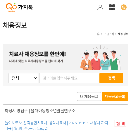
채용정보
홈
구인구직
채용정보
검색
내 채용공고
채용공고등록
화성시 병점구 | 물개아동청소년발달연구소
놀이치료사, 감각통합치료사, 음악치료사 | 2026-03-19 ~ 채용시 까지 |
협의
내규 | 월, 화, 수, 목, 금, 토, 일