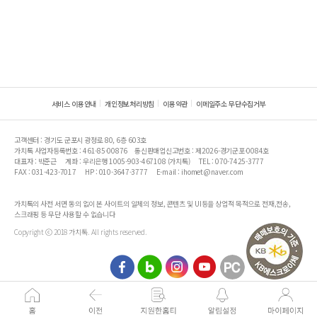
서비스 이용안내
개인정보처리방침
이용약관
이메일주소 무단수집거부
고객센터 : 경기도 군포시 광정로 80, 6층 603호
가치톡 사업자등록번호 : 461-85-00876
통신판매업신고번호 : 제2026-경기군포-0084호
대표자 : 박준근
계좌 : 우리은행 1005-903-467108 (가치톡)
TEL : 070-7425-3777
FAX : 031-423-7017
HP : 010-3647-3777
E-mail : ihomet@naver.com
가치톡의 사전 서면 동의 없이 본 사이트의 일체의 정보, 콘텐츠 및 UI등을 상업적 목적으로 전재,전송,
스크래핑 등 무단 사용할 수 없습니다
Copyright ⓒ 2018 가치톡. All rights reserved.