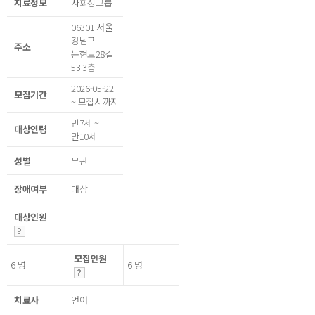
치료정보
사회성그룹
06301 서울
강남구
주소
논현로28길
53 3층
2026-05-22
모집기간
~ 모집시까지
만7세 ~
대상연령
만10세
성별
무관
장애여부
대상
대상인원
모집인원
6 명
6 명
치료사
언어