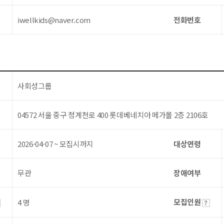
iwellkids@naver.com
전화번호
사회성그룹
04572 서울 중구 청계천로 400 롯데베네치아 메가몰 2층 2106호
2026-04-07 ~ 모집시까지
대상연령
무관
장애여부
모집인원
4 명