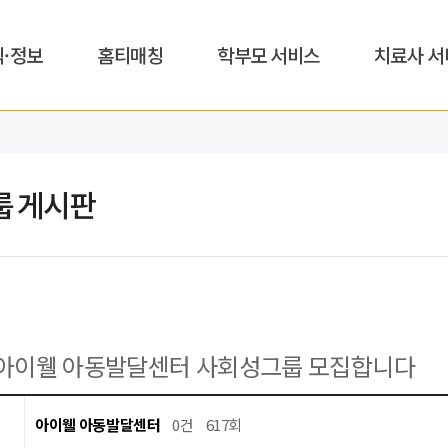
식·정보
홈티매칭
학부모 서비스
치료사 서
룹 게시판
아이웰 아동발달센터 사회성그룹 모집합니다
아이웰 아동발달센터
0건
617회