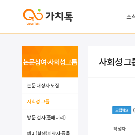
소
사회성 그
논문참여·사회성그룹
논문 대상자 모집
사회성 그룹
모집해요
방문 검사(풀배터리)
작성자
예비(학생)치료사 등록