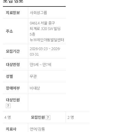
모집 정보
치료정보
사회성그룹
04614 서울 중구
퇴계로 320 SW 빌딩
주소
5층
뉴브레인아동발달센터
2026-03-23 ~ 2026-
모집기간
03-31
대상연령
만5세 ~ 만7세
성별
무관
장애여부
비대상
대상인원
4 명
모집인원
2 명
치료사
언어/감통