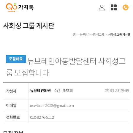
사회성 그룹 게시판
홈
논문참여·사회성그룹
사회성 그룹 게시판
뉴브레인아동발달센터 사회성그
모집해요
룹 모집합니다
뉴브레인의원
0건
565회
26-03-23 15:55
작성자
이메일
newbrain2022@gmail.com
전화번호
010-8276-5112