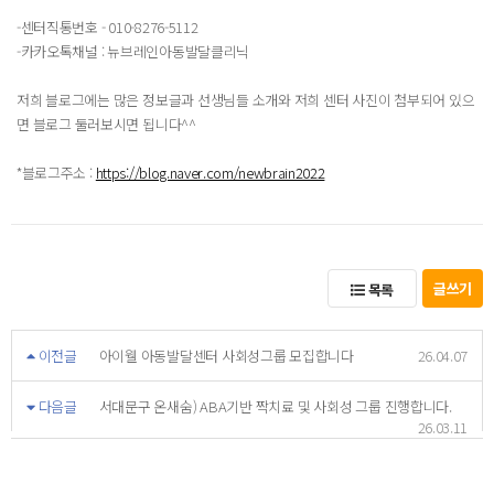
-센터직통번호 - 010-8276-5112
-카카오톡채널 : 뉴브레인아동발달클리닉
저희 블로그에는 많은 정보글과 선생님들 소개와 저희 센터 사진이 첨부되어 있으
면 블로그 둘러보시면 됩니다^^
*블로그주소 :
https://blog.naver.com/newbrain2022
글쓰기
목록
이전글
아이웰 아동발달센터 사회성그룹 모집합니다
26.04.07
다음글
서대문구 온새숨) ABA기반 짝치료 및 사회성 그룹 진행합니다.
26.03.11