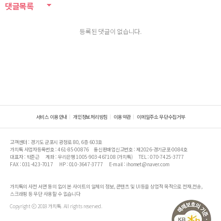
댓글목록
등록된 댓글이 없습니다.
서비스 이용안내
개인정보처리방침
이용약관
이메일주소 무단수집거부
고객센터 : 경기도 군포시 광정로 80, 6층 603호
가치톡 사업자등록번호 : 461-85-00876
통신판매업신고번호 : 제2026-경기군포-0084호
대표자 : 박준근
계좌 : 우리은행 1005-903-467108 (가치톡)
TEL : 070-7425-3777
FAX : 031-423-7017
HP : 010-3647-3777
E-mail : ihomet@naver.com
가치톡의 사전 서면 동의 없이 본 사이트의 일체의 정보, 콘텐츠 및 UI등을 상업적 목적으로 전재,전송,
스크래핑 등 무단 사용할 수 없습니다
Copyright ⓒ 2018 가치톡. All rights reserved.