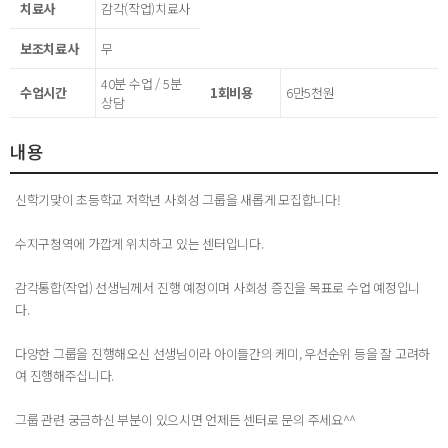
치료사
감각(작업)치료사
보조치료사
무
40분 수업 / 5분
수업시간
1회비용
6만5천원
상담
내용
신학기맞이 초등학교 저학년 사회성 그룹을 새롭게 모집합니다!
수지구청역에 가깝게 위치하고 있는 센터입니다.
감각통합(작업) 선생님께서 진행 예정이며 사회성 증진을 목표로 수업 예정입니
다.
다양한 그룹을 진행해오신 선생님이라 아이들간의 케미, 우선순위 등을 잘 고려하
여 진행해주십니다.
그룹 관련 궁금하신 부분이 있으시면 언제든 센터로 문의 주세요^^