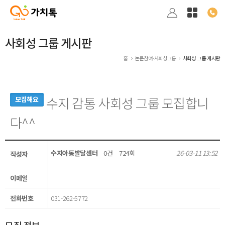
사회성 그룹 게시판
홈
논문참여·사회성그룹
사회성 그룹 게시판
수지 감통 사회성 그룹 모집합니
모집해요
다^^
수지아동발달센터
0건
724회
26-03-11 13:52
작성자
이메일
전화번호
031-262-5772