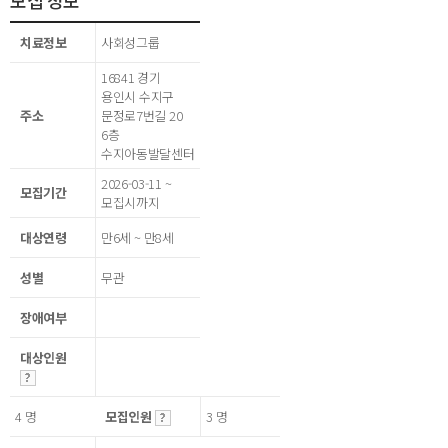
모집 정보
치료정보
사회성그룹
16841 경기
용인시 수지구
주소
문정로7번길 20
6층
수지아동발달센터
2026-03-11 ~
모집기간
모집시까지
대상연령
만6세 ~ 만8세
성별
무관
장애여부
대상인원
4 명
모집인원
3 명