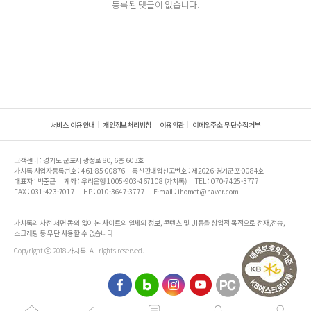
등록된 댓글이 없습니다.
서비스 이용안내
개인정보처리방침
이용약관
이메일주소 무단수집거부
고객센터 : 경기도 군포시 광정로 80, 6층 603호
가치톡 사업자등록번호 : 461-85-00876
통신판매업신고번호 : 제2026-경기군포-0084호
대표자 : 박준근
계좌 : 우리은행 1005-903-467108 (가치톡)
TEL : 070-7425-3777
FAX : 031-423-7017
HP : 010-3647-3777
E-mail : ihomet@naver.com
가치톡의 사전 서면 동의 없이 본 사이트의 일체의 정보, 콘텐츠 및 UI등을 상업적 목적으로 전재,전송,
스크래핑 등 무단 사용할 수 없습니다
Copyright ⓒ 2018 가치톡. All rights reserved.