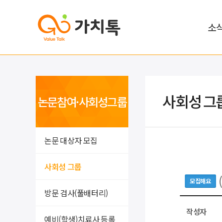
소
사회성 그
논문참여·사회성그룹
논문 대상자 모집
사회성 그룹
모집해요
방문 검사(풀배터리)
작성자
예비(학생)치료사 등록