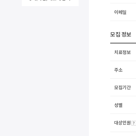
이메일
모집 정보
치료정보
주소
모집기간
성별
대상인원