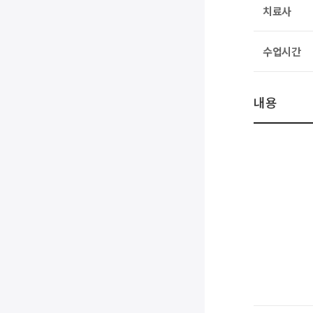
치료사
수업시간
내용