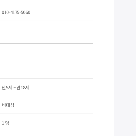
010-4175-5060
만5세 ~ 만18세
비대상
1 명