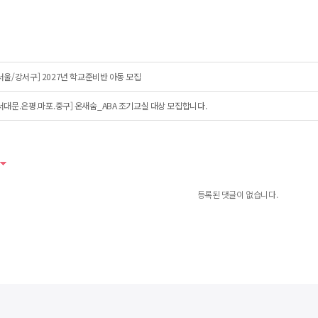
서울/강서구] 2027년 학교준비반 아동 모집
서대문.은평.마포.중구] 온새숨_ABA 조기교실 대상 모집합니다.
등록된 댓글이 없습니다.