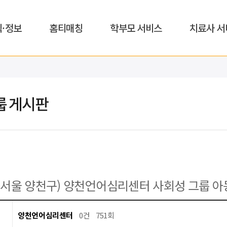
식·정보
홈티매칭
학부모 서비스
치료사 서
룹 게시판
(서울 양천구) 양천언어심리센터 사회성 그룹 아
양천언어심리센터
0건
751회