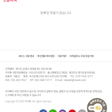
등록된 댓글이 없습니다.
서비스 이용안내
개인정보처리방침
이용약관
이메일주소 무단수집거부
고객센터 : 경기도 군포시 광정로 80, 6층 603호
가치톡 사업자등록번호 : 461-85-00876
통신판매업신고번호 : 제2026-경기군포-0084호
대표자 : 박준근
계좌 : 우리은행 1005-903-467108 (가치톡)
TEL : 070-7425-3777
FAX : 031-423-7017
HP : 010-3647-3777
E-mail : ihomet@naver.com
가치톡의 사전 서면 동의 없이 본 사이트의 일체의 정보, 콘텐츠 및 UI등을 상업적 목적으로 전재,전송,
스크래핑 등 무단 사용할 수 없습니다
Copyright ⓒ 2018 가치톡. All rights reserved.