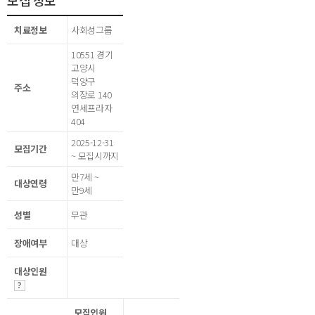
모집 정보
치료정보
사회성그룹
10551 경기
고양시
덕양구
주소
의장로 140
연세프라자
404
2025-12-31
모집기간
~ 모집시까지
만7세 ~
대상연령
만9세
성별
무관
장애여부
대상
대상인원
모집인원