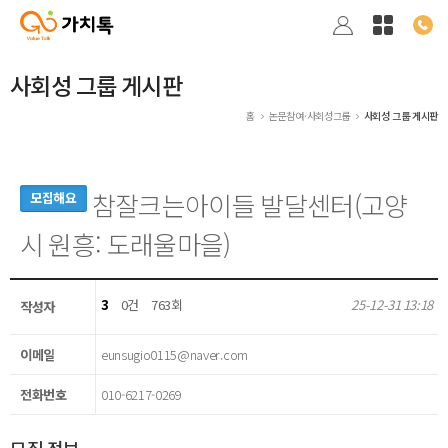
사회성 그룹 게시판
홈
논문참여·사회성그룹
사회성 그룹 게시판
참잘크는아이들 발달센터(고양
모집해요
시 원흥: 도래울마을)
3
0건
763회
25-12-31 13:18
작성자
이메일
eunsugio0115@naver.com
전화번호
010-6217-0269