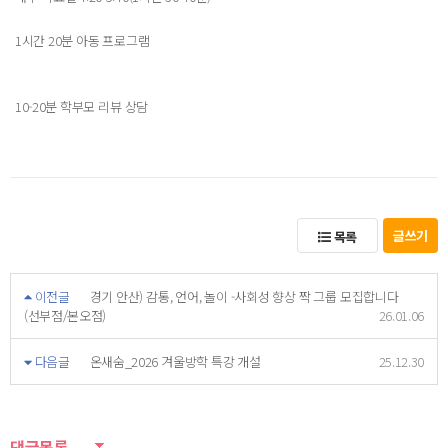
1시간 20분 아동 프로그램
10-20분 학부모 리뷰 상담
글쓰기
목록
이전글
경기 안산) 감통, 언어, 놀이 -사회성 향상 짝 그룹 모집합니다
(선부점/본오점)
26.01.06
다음글
온새숨_2026 겨울방학 특강 개설
25.12.30
댓글목록