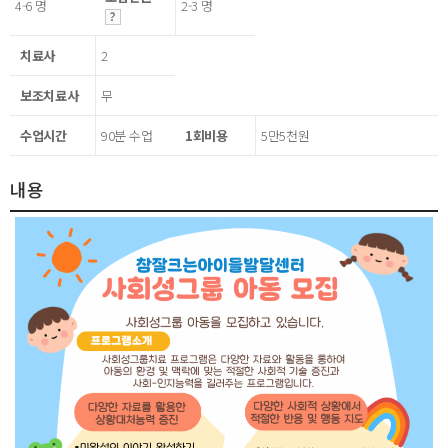
4-6 명
2-3 명
치료사
2
보조치료사
무
수업시간
90분 수업
1회비용
5만5천원
내용