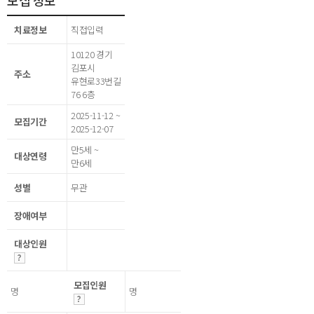
모집 정보
치료정보
직접입력
10120 경기
김포시
주소
유현로33번길
76 6층
2025-11-12 ~
모집기간
2025-12-07
만5세 ~
대상연령
만6세
성별
무관
장애여부
대상인원
모집인원
명
명