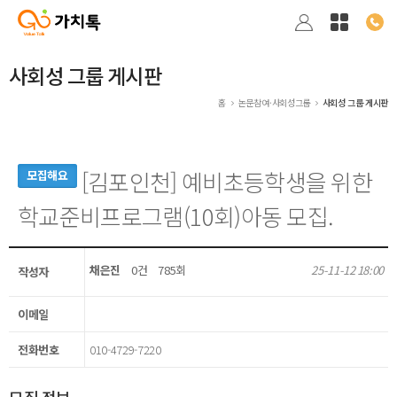
사회성 그룹 게시판
홈
논문참여·사회성그룹
사회성 그룹 게시판
[김포인천] 예비초등학생을 위한
모집해요
학교준비프로그램(10회)아동 모집.
채은진
0건
785회
25-11-12 18:00
작성자
이메일
전화번호
010-4729-7220