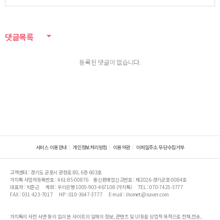
댓글목록
등록된 댓글이 없습니다.
서비스 이용안내
개인정보처리방침
이용약관
이메일주소 무단수집거부
고객센터 : 경기도 군포시 광정로 80, 6층 603호
가치톡 사업자등록번호 : 461-85-00876
통신판매업신고번호 : 제2026-경기군포-0084호
대표자 : 박준근
계좌 : 우리은행 1005-903-467108 (가치톡)
TEL : 070-7425-3777
FAX : 031-423-7017
HP : 010-3647-3777
E-mail : ihomet@naver.com
가치톡의 사전 서면 동의 없이 본 사이트의 일체의 정보, 콘텐츠 및 UI등을 상업적 목적으로 전재,전송,