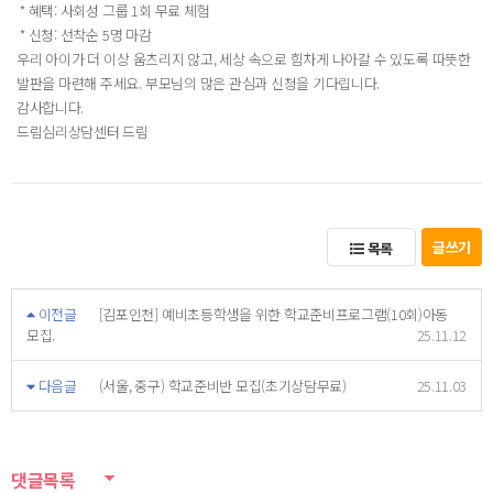
* 혜택: 사회성 그룹 1회 무료 체험
* 신청: 선착순 5명 마감
우리 아이가 더 이상 움츠리지 않고, 세상 속으로 힘차게 나아갈 수 있도록 따뜻한
발판을 마련해 주세요. 부모님의 많은 관심과 신청을 기다립니다.
감사합니다.
드림심리상담센터 드림
글쓰기
목록
이전글
[김포인천] 예비초등학생을 위한 학교준비프로그램(10회)아동
모집.
25.11.12
다음글
(서울, 중구) 학교준비반 모집(초기상담무료)
25.11.03
댓글목록