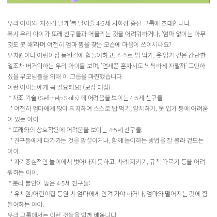
우리 아이의 '자신감 날개'를 달아줄 4-5세 사회성 증진 그룹에 초대합니다.
혹시 우리 아이가 또래 친구들과 어울리는 것을 어려워하거나, '엄마 없이는 아무
것도 못 해'라며 여전히 엄마 품을 찾는 모습에 마음이 쓰이시나요?
유치원이나 어린이집 등원길에 힘들어하고, 스스로 밥 먹기, 옷 입기 같은 간단한
일조차 버거워하는 우리 아이를 보며, '언제쯤 혼자서도 씩씩하게 자랄까' 고민하
셨을 부모님들을 위해 이 그룹을 마련했습니다.
이런 아이들에게 꼭 필요해요! (모집 대상)
* 자조 기술 (Self-help Skills) 에 어려움을 보이는 4-5세 친구들:
* 여전히 엄마에게 많이 의지하여 스스로 밥 먹기, 양치하기, 옷 입기 등에 어려움
이 있는 아이.
* 또래와의 상호작용에 어려움을 보이는 4-5세 친구들:
* 친구들에게 다가가는 것을 망설이거나, 함께 놀이하는 방법을 잘 몰라 겉도는
아이.
* 자기중심적인 놀이에서 벗어나지 못하고, 차례 지키기, 규칙 따르기 등을 어려
워하는 아이.
* 분리 불안이 높은 4-5세 친구들:
* 유치원/어린이집 등원 시 엄마에게 안겨 가야 하거나, 엄마와 떨어지는 것에 힘
들어하는 아이.
우리 그룹에서는 이런 것들을 함께 배웁니다.