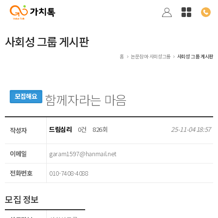
사회성 그룹 게시판
홈
논문참여·사회성그룹
사회성 그룹 게시판
함께자라는 마음
모집해요
드림심리
0건
826회
25-11-04 18:57
작성자
이메일
garam1597@hanmail.net
전화번호
010-7408-4088
모집 정보