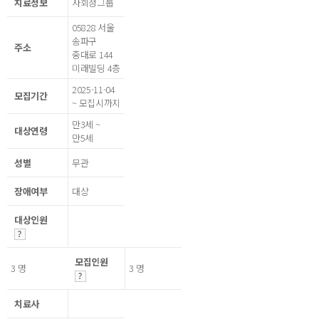
치료정보
사회성그룹
05828 서울
송파구
주소
중대로 144
미래빌딩 4층
2025-11-04
모집기간
~ 모집시까지
만3세 ~
대상연령
만5세
성별
무관
장애여부
대상
대상인원
모집인원
3 명
3 명
치료사