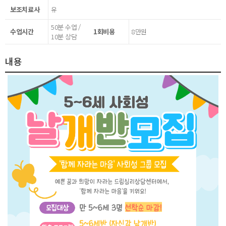
보조치료사
유
50분 수업 /
수업시간
1회비용
8만원
10분 상담
내용