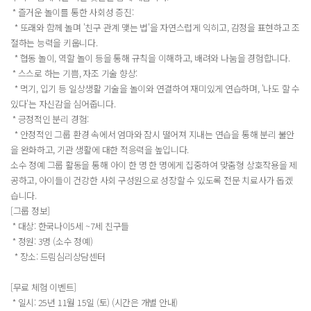
* 즐거운 놀이를 통한 사회성 증진:
* 또래와 함께 놀며 '친구 관계 맺는 법'을 자연스럽게 익히고, 감정을 표현하고 조
절하는 능력을 키웁니다.
* 협동 놀이, 역할 놀이 등을 통해 규칙을 이해하고, 배려와 나눔을 경험합니다.
* 스스로 하는 기쁨, 자조 기술 향상:
* 먹기, 입기 등 일상생활 기술을 놀이와 연결하여 재미있게 연습하며, '나도 할 수
있다'는 자신감을 심어줍니다.
* 긍정적인 분리 경험:
* 안정적인 그룹 환경 속에서 엄마와 잠시 떨어져 지내는 연습을 통해 분리 불안
을 완화하고, 기관 생활에 대한 적응력을 높입니다.
소수 정예 그룹 활동을 통해 아이 한 명 한 명에게 집중하여 맞춤형 상호작용을 제
공하고, 아이들이 건강한 사회 구성원으로 성장할 수 있도록 전문 치료사가 돕겠
습니다.
[그룹 정보]
* 대상: 한국나이5세 ~7세 친구들
* 정원: 3명 (소수 정예)
* 장소: 드림심리상담센터
[무료 체험 이벤트]
* 일시: 25년 11월 15일 (토) (시간은 개별 안내)