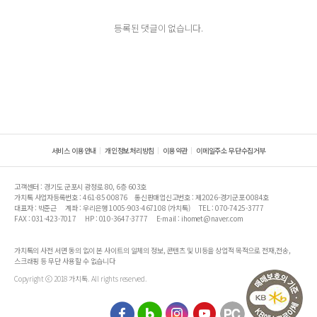
등록된 댓글이 없습니다.
서비스 이용안내
개인정보처리방침
이용약관
이메일주소 무단수집거부
고객센터 : 경기도 군포시 광정로 80, 6층 603호
가치톡 사업자등록번호 : 461-85-00876
통신판매업신고번호 : 제2026-경기군포-0084호
대표자 : 박준근
계좌 : 우리은행 1005-903-467108 (가치톡)
TEL : 070-7425-3777
FAX : 031-423-7017
HP : 010-3647-3777
E-mail : ihomet@naver.com
가치톡의 사전 서면 동의 없이 본 사이트의 일체의 정보, 콘텐츠 및 UI등을 상업적 목적으로 전재,전송,
스크래핑 등 무단 사용할 수 없습니다
Copyright ⓒ 2018 가치톡. All rights reserved.