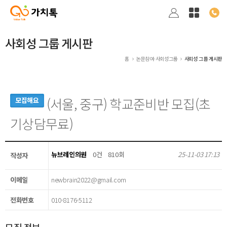
사회성 그룹 게시판
홈
논문참여·사회성그룹
사회성 그룹 게시판
(서울, 중구) 학교준비반 모집(초
모집해요
기상담무료)
뉴브레인의원
0건
810회
25-11-03 17:13
작성자
이메일
newbrain2022@gmail.com
전화번호
010-8176-5112