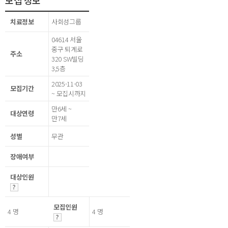
모집 정보
치료정보
사회성그룹
04614 서울
중구 퇴계로
주소
320 SW빌딩
3,5층
2025-11-03
모집기간
~ 모집시까지
만6세 ~
대상연령
만7세
성별
무관
장애여부
대상인원
모집인원
4 명
4 명