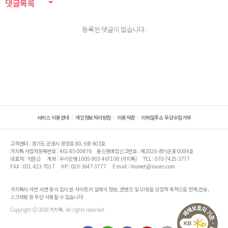
댓글목록
등록된 댓글이 없습니다.
서비스 이용안내
개인정보처리방침
이용약관
이메일주소 무단수집거부
고객센터 : 경기도 군포시 광정로 80, 6층 603호
가치톡 사업자등록번호 : 461-85-00876
통신판매업신고번호 : 제2026-경기군포-0084호
대표자 : 박준근
계좌 : 우리은행 1005-903-467108 (가치톡)
TEL : 070-7425-3777
FAX : 031-423-7017
HP : 010-3647-3777
E-mail : ihomet@naver.com
가치톡의 사전 서면 동의 없이 본 사이트의 일체의 정보, 콘텐츠 및 UI등을 상업적 목적으로 전재,전송,
스크래핑 등 무단 사용할 수 없습니다
Copyright ⓒ 2018 가치톡. All rights reserved.