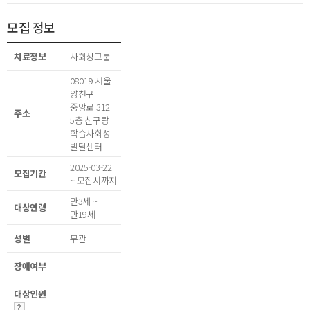
모집 정보
치료정보
사회성그룹
08019 서울
양천구
중앙로 312
주소
5층 친구랑
학습사회성
발달센터
2025-03-22
모집기간
~ 모집시까지
만3세 ~
대상연령
만19세
성별
무관
장애여부
대상인원