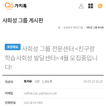
사회성 그룹 게시판
홈
논문참여·사회성그룹
사회성 그룹 게시판
사회성 그룹 전문센터 <친구랑
모집해요
학습사회성 발달센터> 4월 모집중입니
다!
최지수
0건
1,031회
25-03-22 15:21
작성자
이메일
ontheroad_js@daum.net
전화번호
010-2876-7955