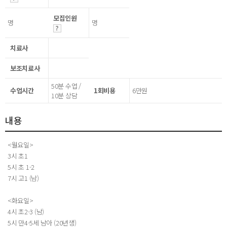
모집인원
명
명
치료사
보조치료사
50분 수업 /
수업시간
1회비용
6만원
10분 상담
내용
<월요일>
3시 초1
5시 초 1-2
7시 고1 (남)
<화요일>
4시 초2-3 (남)
5시 만4-5세 남아 (20년생)