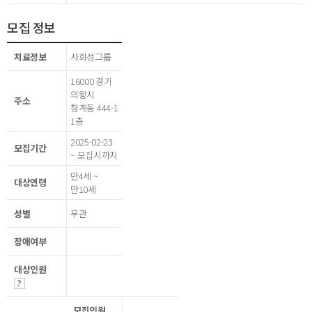
모집 정보
치료정보
사회성그룹
16000 경기
의왕시
주소
청계동 444-1
1층
2025-02-23
모집기간
~ 모집시까지
만4세 ~
대상연령
만10세
성별
무관
장애여부
대상인원
모집인원