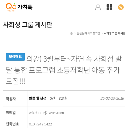
사회성 그룹 게시판
홈
논문참여·사회성그룹
사회성 그룹 게시판
의왕) 3월부터~자연 속 사회성 발
모집해요
달 통합 프로그램 초등저학년 아동 추가
모집!!!
민들레 선생
0건
824회
25-02-23 08:16
작성자
이메일
wild-herb@naver.com
전화번호
010-7247-5422