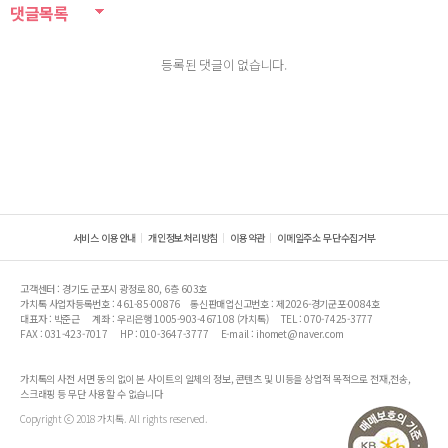
댓글목록
등록된 댓글이 없습니다.
서비스 이용안내
개인정보처리방침
이용약관
이메일주소 무단수집거부
고객센터 : 경기도 군포시 광정로 80, 6층 603호
가치톡 사업자등록번호 : 461-85-00876
통신판매업신고번호 : 제2026-경기군포-0084호
대표자 : 박준근
계좌 : 우리은행 1005-903-467108 (가치톡)
TEL : 070-7425-3777
FAX : 031-423-7017
HP : 010-3647-3777
E-mail : ihomet@naver.com
가치톡의 사전 서면 동의 없이 본 사이트의 일체의 정보, 콘텐츠 및 UI등을 상업적 목적으로 전재,전송,
스크래핑 등 무단 사용할 수 없습니다
Copyright ⓒ 2018 가치톡. All rights reserved.