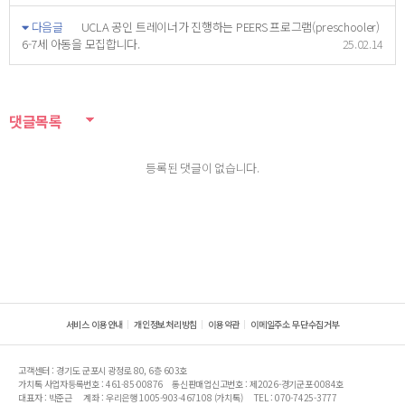
다음글
UCLA 공인 트레이너가 진행하는 PEERS 프로그램(preschooler)
6-7세 아동을 모집합니다.
25.02.14
댓글목록
등록된 댓글이 없습니다.
서비스 이용안내
개인정보처리방침
이용약관
이메일주소 무단수집거부
고객센터 : 경기도 군포시 광정로 80, 6층 603호
가치톡 사업자등록번호 : 461-85-00876
통신판매업신고번호 : 제2026-경기군포-0084호
대표자 : 박준근
계좌 : 우리은행 1005-903-467108 (가치톡)
TEL : 070-7425-3777