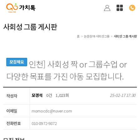
사회성 그룹 게시판
홈
논문참여·사회성그룹
사회성 그룹 게시판
인천] 사회성 짝 or 그룹수업 or
모집해요
다양한 목표를 가진 아동 모집합니다.
모경석
0건
1,023회
25-02-17 17:30
작성자
이메일
momocdc@naver.com
전화번호
010-8972-9872