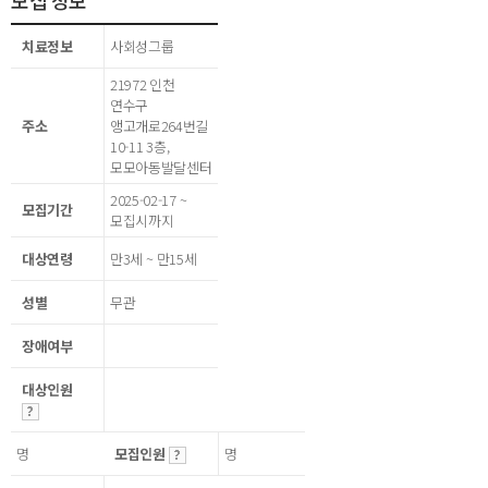
모집 정보
치료정보
사회성그룹
21972 인천
연수구
주소
앵고개로264번길
10-11 3층,
모모아동발달센터
2025-02-17 ~
모집기간
모집시까지
대상연령
만3세 ~ 만15세
성별
무관
장애여부
대상인원
명
모집인원
명