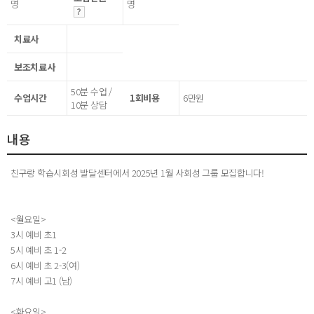
명
명
치료사
보조치료사
50분 수업 /
수업시간
1회비용
6만원
10분 상담
내용
친구랑 학습시회성 발달센터에서 2025년 1월 사회성 그룹 모집합니다!
<월요일>
3시 예비 초1
5시 예비 초 1-2
6시 예비 초 2-3(여)
7시 예비 고1 (남)
<화요일>