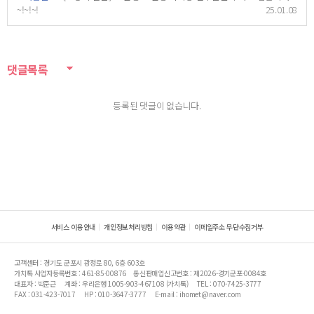
~!~!~!
25.01.08
댓글목록
등록된 댓글이 없습니다.
서비스 이용안내
개인정보처리방침
이용약관
이메일주소 무단수집거부
고객센터 : 경기도 군포시 광정로 80, 6층 603호
가치톡 사업자등록번호 : 461-85-00876
통신판매업신고번호 : 제2026-경기군포-0084호
대표자 : 박준근
계좌 : 우리은행 1005-903-467108 (가치톡)
TEL : 070-7425-3777
FAX : 031-423-7017
HP : 010-3647-3777
E-mail : ihomet@naver.com