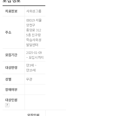
모집 정보
치료정보
사회성그룹
08019 서울
양천구
중앙로 312
주소
5층 친구랑
학습사회성
발달센터
2025-01-09
모집기간
~ 모집시까지
만3세 ~
대상연령
만19세
성별
무관
장애여부
대상인원
모집인원