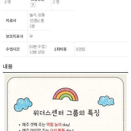
6 명
2 명
놀이, 감통
치료사
선생님 총
2분
보조치료사
무
80분 수업 /
수업시간
1회비용
8만원
10분 상담
내용