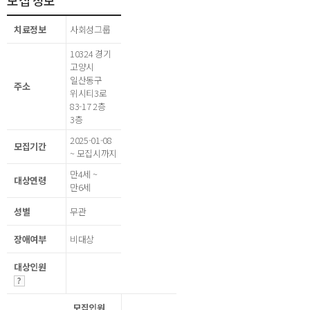
모집 정보
치료정보
사회성그룹
10324 경기
고양시
일산동구
주소
위시티3로
83-17 2층
3층
2025-01-08
모집기간
~ 모집시까지
만4세 ~
대상연령
만6세
성별
무관
장애여부
비대상
대상인원
모집인원