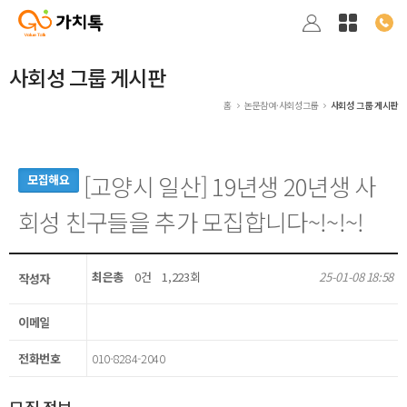
사회성 그룹 게시판
홈
논문참여·사회성그룹
사회성 그룹 게시판
[고양시 일산] 19년생 20년생 사
모집해요
회성 친구들을 추가 모집합니다~!~!~!
최은총
0건
1,223회
25-01-08 18:58
작성자
이메일
전화번호
010-8284-2040