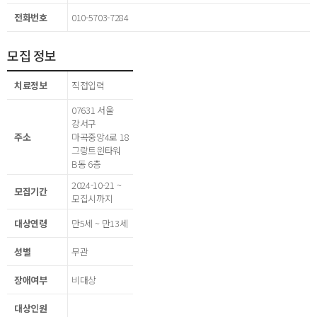
전화번호
010-5703-7284
모집 정보
치료정보
직접입력
07631 서울
강서구
주소
마곡중앙4로 18
그랑트윈타워
B동 6층
2024-10-21 ~
모집기간
모집시까지
대상연령
만5세 ~ 만13세
성별
무관
장애여부
비대상
대상인원