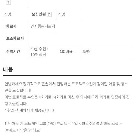
4 명
모집인원
4 명
치료사
인지행동치료사
보조치료사
50분 수업 /
수업시간
1회비용
6만원
10분 상담
내용
안녕하세요 정기적으로 은솔에서 진행하는 프로젝트수업에 참여할 아동 및 청소
년을 모집합니다!
이번 프로젝트 수업은 4회기로, 4회기를 마친 후 의사에 따라 회기를 연장하여 진
행 가능합니다.
* 수업 전 계획서가 제공됩니다:)
1. 언어-인지 보드게임 그룹(개별) 프로젝트수업 < 청각주의력 & 행동 조절 >​
​'물어도 대답을 안 해요'