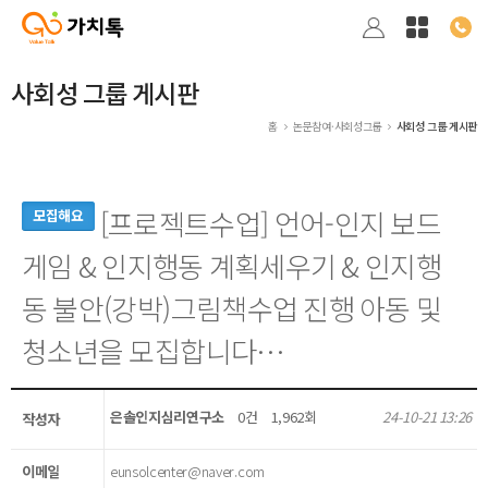
사회성 그룹 게시판
홈
논문참여·사회성그룹
사회성 그룹 게시판
[프로젝트수업] 언어-인지 보드
모집해요
게임 & 인지행동 계획세우기 & 인지행
동 불안(강박)그림책수업 진행 아동 및
청소년을 모집합니다…
은솔인지심리연구소
0건
1,962회
24-10-21 13:26
작성자
이메일
eunsolcenter@naver.com