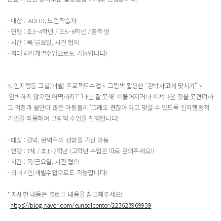
- 대상 : ADHD, 느린학습자
- 연령 : 초3~4학년 / 초5~6학년 / 중학생
- 시간 : 목/금요일, 시간 협의
- 최대 4인(개별수업으로도 가능합니다)
3. 인지행동 그룹(개별) 프로젝트수업 < 그림책 활용한 "강박사고에 맞서기" >​
'완벽하지 않으면 어떡하지?' '나는 잘 못해' 삐뚤어지거나 삐져나온 것을 못견뎌하
고 걱정과 불안이 많은 아동들이 '그래도 괜찮아'라고 맞설 수 있도록 인지행동적
기법을 적용하여 그림책 수업을 진행합니다!
- 대상 : 강박, 완벽주의 성향을 가진 아동
- 연령 : 7세 / 초1~2학년 (고학년 수업은 따로 문의주세요!)
- 시간 : 목/금요일, 시간 협의
- 최대 4인(개별수업으로도 가능합니다)
* 자세한 내용은 블로그 내용을 참고해주세요!
https://blog.naver.com/eunsolcenter/223623969939