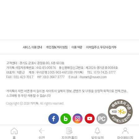
서비스 이용안내
개인정보처리방침
이용약관
이메일주소 무단수집거부
고객센터 : 경기도 군포시 광정로 80, 6층 603호
가치톡 사업자등록번호 : 461-85-00876
통신판매업신고번호 : 제2026-경기군포-0084호
대표자 : 박준근
계좌 : 우리은행 1005-903-467108 (가치톡)
TEL : 070-7425-3777
FAX : 031-423-7017
HP : 010-3647-3777
E-mail : ihomet@naver.com
가치톡의 사전 서면 동의 없이 본 사이트의 일체의 정보, 콘텐츠 및 UI등을 상업적 목적으로 전재,전송,
스크래핑 등 무단 사용할 수 없습니다
Copyright ⓒ 2018 가치톡. All rights reserved.