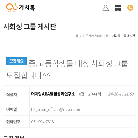
사회성 그룹 게시판
홈
논문참여·사회성그룹
사회성 그룹 게시판
중.고등학생들 대상 사회성 그룹
모집해요
모집합니다^^
더자람ABA발달심리연구소
0건
2,441회
24-10-11 11:50
작성자
이메일
thejaram_official@naver.com
전화번호
031-994-7313