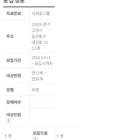
모집 정보
치료정보
사회성그룹
10359 경기
고양시
주소
일산동구
대산로 30
2,3층
2024-10-11
모집기간
~ 모집시까지
만13세 ~
대상연령
만18세
성별
무관
장애여부
대상인원
모집인원
5 명
5 명