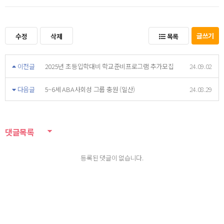
글쓰기
수정
삭제
목록
이전글
2025년 초등입학대비 학교준비프로그램 추가모집
24.09.02
다음글
5~6세 ABA사회성 그룹 충원 (일산)
24.08.29
댓글목록
등록된 댓글이 없습니다.