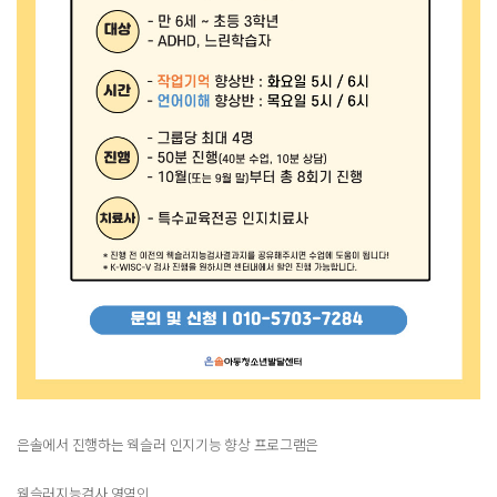
은솔에서 진행하는 웩슬러 인지기능 향상 프로그램은
웩슬러지능검사 영역인