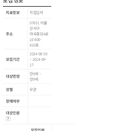
모집 정보
치료정보
직접입력
07631 서울
강서구
주소
마곡중앙4로
18 608-
610호
2024-08-30
모집기간
~ 2024-09-
27
만6세 ~
대상연령
만9세
성별
무관
장애여부
대상인원
모집인원