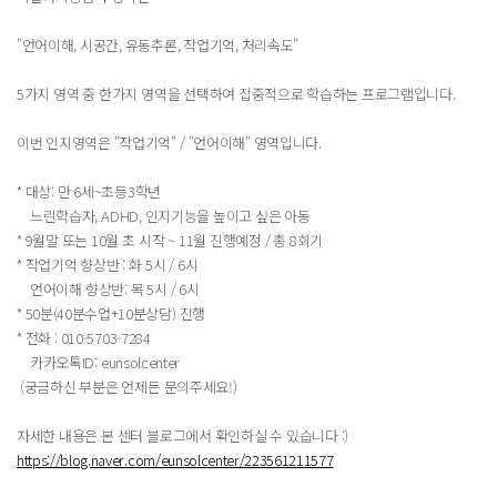
"언어이해, 시공간, 유동추론, 작업기억, 처리속도"
5가지 영역 중 한가지 영역을 선택하여 집중적으로 학습하는 프로그램입니다.
이번 인지영역은 "작업기억" / "언어이해" 영역입니다.
​* 대상: 만 6세~초등3학년
느린학습자, ADHD, 인지기능을 높이고 싶은 아동
* 9월말 또는 10월 초 시작 ~ 11월 진행예정 / 총 8회기
* 작업기억 향상반 : 화 5시 / 6시
언어이해 향상반: 목 5시 / 6시
* 50분(40분수업+10분상담) 진행
* 전화 : 010-5703-7284
카카오톡ID: eunsolcenter
(궁금하신 부분은 언제든 문의주세요!)
자세한 내용은 본 센터 블로그에서 확인하실 수 있습니다 :)
https://blog.naver.com/eunsolcenter/223561211577