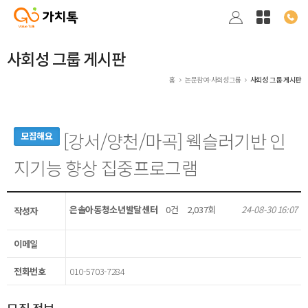
사회성 그룹 게시판
홈
논문참여·사회성그룹
사회성 그룹 게시판
[강서/양천/마곡] 웩슬러기반 인
모집해요
지기능 향상 집중프로그램
은솔아동청소년발달센터
0건
2,037회
24-08-30 16:07
작성자
이메일
전화번호
010-5703-7284